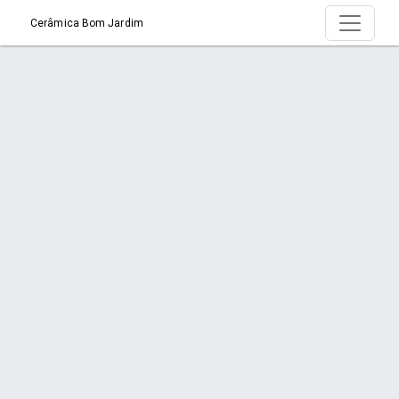
Cerâmica Bom Jardim
Produto > Vasos
Início
Produto